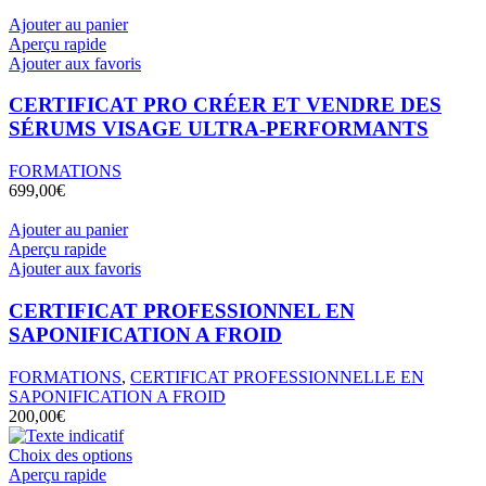
choisies
Ajouter au panier
sur
Aperçu rapide
la
Ajouter aux favoris
page
du
CERTIFICAT PRO CRÉER ET VENDRE DES
produit
SÉRUMS VISAGE ULTRA-PERFORMANTS
FORMATIONS
699,00
€
Ajouter au panier
Aperçu rapide
Ajouter aux favoris
CERTIFICAT PROFESSIONNEL EN
SAPONIFICATION A FROID
FORMATIONS
,
CERTIFICAT PROFESSIONNELLE EN
SAPONIFICATION A FROID
200,00
€
Ce
Choix des options
produit
Aperçu rapide