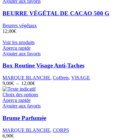
Ajouter aux favoris
BEURRE VÉGÉTAL DE CACAO 500 G
Beurres végétaux
12,00
€
Voir les produits
Aperçu rapide
Ajouter aux favoris
Box Routine Visage Anti-Taches
MARQUE BLANCHE
,
Coffrets
,
VISAGE
Plage
9,00
€
–
12,00
€
de
prix :
Ce
Choix des options
9,00€
produit
Aperçu rapide
à
a
Ajouter aux favoris
12,00€
plusieurs
variations.
Brume Parfumée
Les
options
MARQUE BLANCHE
,
CORPS
peuvent
6,90
€
être