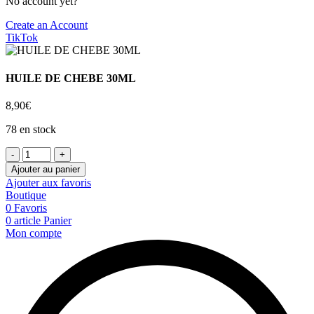
No account yet?
Create an Account
TikTok
HUILE DE CHEBE 30ML
8,90
€
78 en stock
quantité
de
Ajouter au panier
HUILE
Ajouter aux favoris
DE
Boutique
CHEBE
0
Favoris
30ML
0
article
Panier
Mon compte