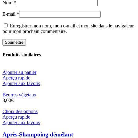
Nom
*
E-mail
*
Enregistrer mon nom, mon e-mail et mon site dans le navigateur
pour mon prochain commentaire.
Produits similaires
Ajouter au panier
Aperçu rapide
Ajouter aux favoris
Beurres végétaux
8,00
€
Ce
Choix des options
produit
Aperçu rapide
a
Ajouter aux favoris
plusieurs
variations.
Après-Shampoing démélant