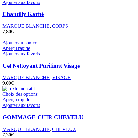
a
Ajouter aux favoris
plusieurs
variations.
Chantilly Karité
Les
options
MARQUE BLANCHE
,
CORPS
peuvent
7,80
€
être
choisies
Ajouter au panier
sur
Aperçu rapide
la
Ajouter aux favoris
page
du
Gel Nettoyant Purifiant Visage
produit
MARQUE BLANCHE
,
VISAGE
9,00
€
Ce
Choix des options
produit
Aperçu rapide
a
Ajouter aux favoris
plusieurs
variations.
GOMMAGE CUIR CHEVELU
Les
options
MARQUE BLANCHE
,
CHEVEUX
peuvent
7,30
€