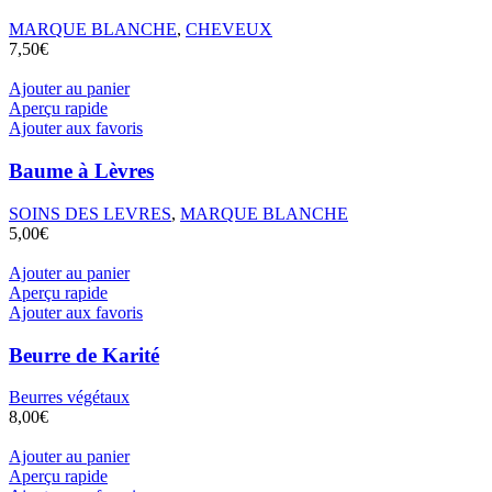
Les
options
MARQUE BLANCHE
,
CHEVEUX
peuvent
7,50
€
être
choisies
Ajouter au panier
sur
Aperçu rapide
la
Ajouter aux favoris
page
du
Baume à Lèvres
produit
SOINS DES LEVRES
,
MARQUE BLANCHE
5,00
€
Ajouter au panier
Aperçu rapide
Ajouter aux favoris
Beurre de Karité
Beurres végétaux
8,00
€
Ajouter au panier
Aperçu rapide