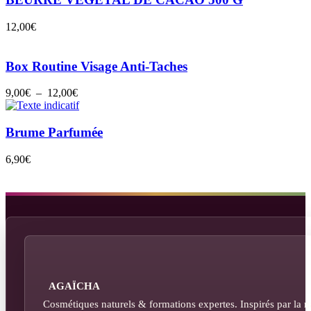
12,00
€
Box Routine Visage Anti-Taches
Plage
9,00
€
–
12,00
€
de
prix :
9,00€
Brume Parfumée
à
12,00€
6,90
€
AGAÏCHA
Cosmétiques naturels & formations expertes. Inspirés par la n