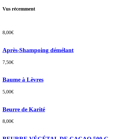
être
choisies
Vus récemment
sur
la
page
du
8,00
€
produit
Après-Shampoing démélant
7,50
€
Baume à Lèvres
5,00
€
Beurre de Karité
8,00
€
BEURRE VÉGÉTAL DE CACAO 500 G